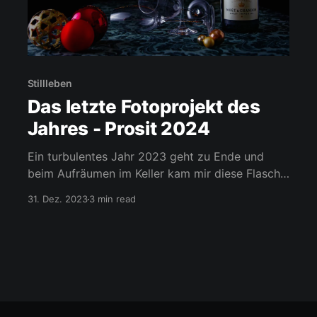
Stillleben
Das letzte Fotoprojekt des
Jahres - Prosit 2024
Ein turbulentes Jahr 2023 geht zu Ende und
beim Aufräumen im Keller kam mir diese Flasche
unter die Augen. Irgendwann hatte ich diese mal
31. Dez. 2023
3 min read
geschenkt bekommen. Besonders auffällig sind
die kleinen Kristalle an der Flasche, welche die
"Swarovski-Edition" kennzeichnen. Zu schade
fürs Öffnen umso spannender, um damit
fototechnisch