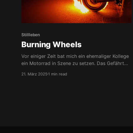
Stillleben
Burning Wheels
Vor einiger Zeit bat mich ein ehemaliger Kollege
ein Motorrad in Szene zu setzen. Das Gefährt
wurde von ihm komplett restauriert. Innen wie
21. März 2025
1 min read
außen alles neu oder runderneuert. So ein
gefährt gibt es nicht von der Stange. Das
Ergebnis kann sich sehen lassen - finde ich.