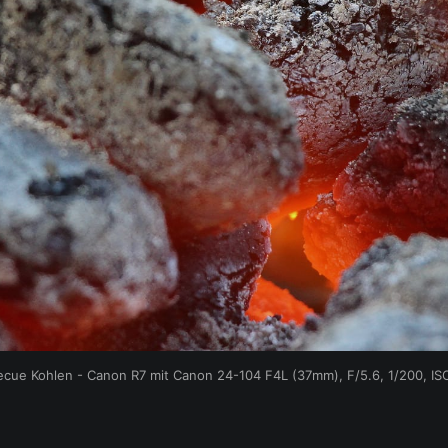
ecue Kohlen - Canon R7 mit Canon 24-104 F4L (37mm), F/5.6, 1/200, IS