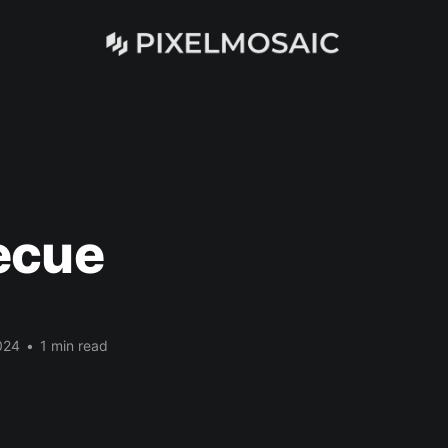
ecue
024
•
1 min read