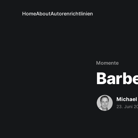
Home
About
Autorenrichtlinien
Momente
Barb
Michael
23. Juni 2