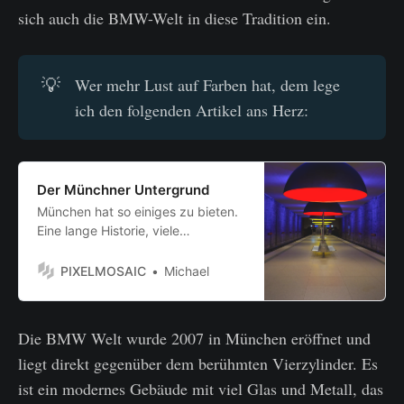
sich auch die BMW-Welt in diese Tradition ein.
💡
Wer mehr Lust auf Farben hat, dem lege
ich den folgenden Artikel ans Herz:
Der Münchner Untergrund
München hat so einiges zu bieten.
Eine lange Historie, viele
geschichtsträchtige Gebäude und
allerhand Architekturjuwelen der
PIXELMOSAIC
Michael
Moderne. Es sind die vielen
Kontraste, die München
auszeichnen: zwischen Kunst und
Die BMW Welt wurde 2007 in München eröffnet und
Kultur sowie der Hochtechnologie
liegt direkt gegenüber dem berühmten Vierzylinder. Es
kann man in meiner Heimatstadt so
einiges erleben. Jedoch -
ist ein modernes Gebäude mit viel Glas und Metall, das
abgesehen von den Münchnern -